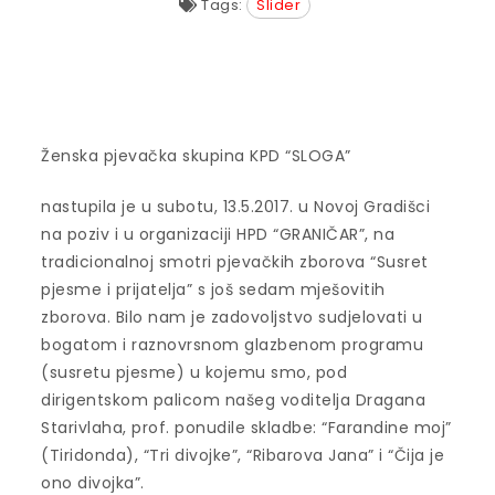
Tags:
Slider
Ženska pjevačka skupina KPD “SLOGA”
nastupila je u subotu, 13.5.2017. u Novoj Gradišci
na poziv i u organizaciji HPD “GRANIČAR”, na
tradicionalnoj smotri pjevačkih zborova “Susret
pjesme i prijatelja” s još sedam mješovitih
zborova. Bilo nam je zadovoljstvo sudjelovati u
bogatom i raznovrsnom glazbenom programu
(susretu pjesme) u kojemu smo, pod
dirigentskom palicom našeg voditelja Dragana
Starivlaha, prof. ponudile skladbe: “Farandine moj”
(Tiridonda), “Tri divojke”, “Ribarova Jana” i “Čija je
ono divojka”.