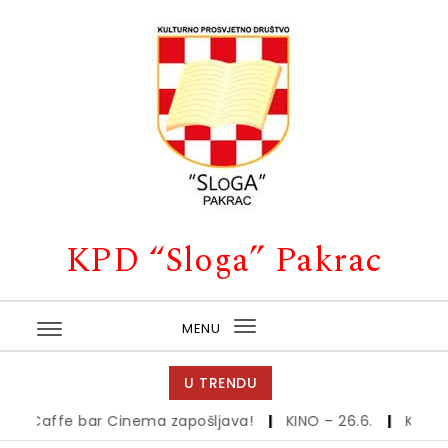
Skip to content
KPD “Sloga” Pakrac
MENU
Toggle
navigation
U TRENDU
Caffe bar Cinema zapošljava!
|
KINO – 26.6.
|
Kino – 1