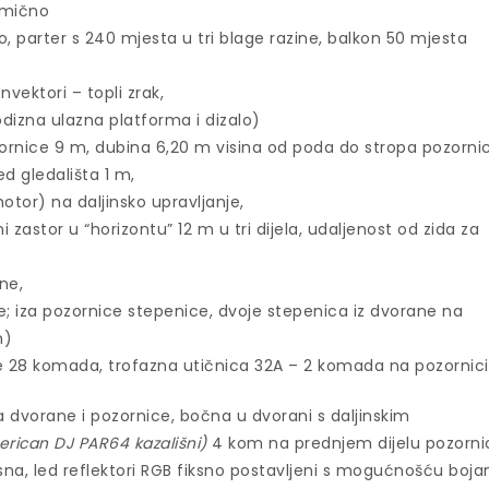
lomično
, parter s 240 mjesta u tri blage razine, balkon 50 mjesta
nvektori – topli zrak,
odizna ulazna platforma i dizalo)
ornice 9 m, dubina 6,20 m visina od poda do stropa pozorni
d gledališta 1 m,
tor) na daljinsko upravljanje,
ni zastor u “horizontu” 12 m u tri dijela, udaljenost od zida za
ne,
ane; iza pozornice stepenice, dvoje stepenica iz dvorane na
m)
ce 28 komada, trofazna utičnica 32A – 2 komada na pozornici
a dvorane i pozornice, bočna u dvorani s daljinskim
rican DJ PAR64 kazališni)
4 kom na prednjem dijelu pozorni
esna, led reflektori RGB fiksno postavljeni s mogućnošću boja