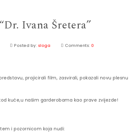
Dr. Ivana Šretera”
Posted by:
sloga
Comments:
0
redstavu, projicirali film, zasvirali, pokazali novu plesnu
 kod kuće,u našim garderobama kao prave zvijezde!
štem i pozornicom koja nudi: