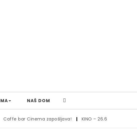
AMA
NAŠ DOM
 bar Cinema zapošljava!
|
KINO – 26.6.
|
Kino – 19., 20. i 