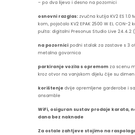
– po dva lijevo i desno na pozornici
osnovni razglas:
zvučna kutija KV2 ES 1.0 
kom, pojačalo KV2 EPAK 2500 W EL CON-2 ko
pulta: digitalni Presonus Studio Live 24.4
na pozornici
podni stalak za zastave s 3 ot
metalna govornica
parkiranje vozila s opremom
za scenu mo
kroz otvor na vanjskom dijelu čije su dimen
korištenje
dvije opremljene garderobe i s
ansamble
WiFi, osiguran sustav prodaje karata, n
dana bez naknade
Za ostale zahtjeve stojimo na raspolag