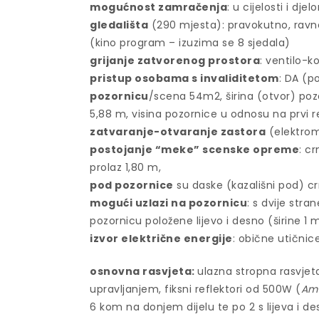
mogućnost zamračenja
: u cijelosti i dje
gledališta
(290 mjesta): pravokutno, ravno
(kino program – izuzima se 8 sjedala)
grijanje zatvorenog prostora
: ventilo-ko
pristup osobama s invaliditetom
: DA (p
pozornicu
/scena 54m2, širina (otvor) poz
5,88 m, visina pozornice u odnosu na prvi re
zatvaranje-otvaranje zastora
(elektromo
postojanje “meke” scenske opreme
: cr
prolaz 1,80 m,
pod pozornice
su daske (kazališni pod) cr
mogući uzlazi na pozornicu
: s dvije str
pozornicu položene lijevo i desno (širine 1 
izvor električne energije
: obične utični
osnovna rasvjeta:
ulazna stropna rasvjet
upravljanjem, fiksni reflektori od 500W (
Ame
6 kom na donjem dijelu te po 2 s lijeva i d