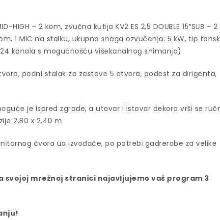
MID-HIGH – 2 kom, zvučna kutija KV2 ES 2,5 DOUBLE 15″SUB – 2
m, 1 MIC na stalku, ukupna snaga ozvučenja: 5 kW, tip tons
.2 (24 kanala s mogućnošću višekanalnog snimanja)
vora, podni stalak za zastave 5 otvora, podest za dirigenta,
guće je ispred zgrade, a utovar i istovar dekora vrši se ruč
zije 2,80 x 2,40 m
anitarnog čvora ua izvođače, po potrebi gadrerobe za velike
a svojoj mrežnoj stranici najavljujemo vaš program 3
anju!