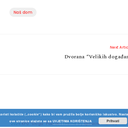
Naš dom
Next Arti
Dvorana “Velikih događa
koristi kolačiće („cookie“) kako bi vam pružila bolje korisničko iskustvo. Nas
Prihvati
ove stranice slažete se sa
UVJETIMA KORIŠTENJA
2026
KPD “Sloga” Pakrac
| Theme by
Spiracle Themes