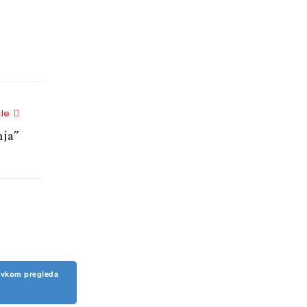
Next Article
cle
nja”
tavkom pregleda