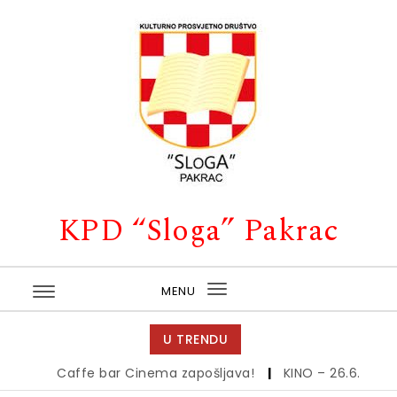
Skip to content
KPD “Sloga” Pakrac
MENU
Toggle
navigation
U TRENDU
Caffe bar Cinema zapošljava!
|
KINO – 26.6.
|
Kino