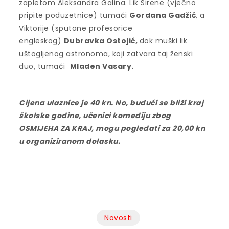
zapletom Aleksandra Galina. Lik Sirene (vječno
pripite poduzetnice) tumači
Gordana Gadžić
, a
Viktorije (sputane profesorice
engleskog)
Dubravka Ostojić,
dok muški lik
uštogljenog astronoma, koji zatvara taj ženski
duo, tumači
Mladen Vasary.
Cijena ulaznice je 40 kn. No, budući se bliži kraj
školske godine, učenici komediju zbog
OSMIJEHA ZA KRAJ, mogu pogledati za 20,00 kn
u organiziranom dolasku.
Novosti