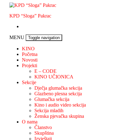
Skip
to
KPD “Sloga” Pakrac
content
MENU
Toggle navigation
KINO
Početna
Novosti
Projekti
E – CODE
KINO UČIONICA
Sekcije
Dječja glumačka sekcija
Glazbeno plesna sekcija
Glumačka sekcija
Kino i audio video sekcija
Sekcija mladih
Ženska pjevačka skupina
O nama
Članstvo
Skupština
Izvještaji