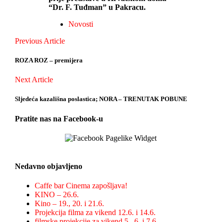
“Dr. F. Tuđman” u Pakracu.
Novosti
Posts
Previous
Previous Article
Article
navigation
ROZA ROZ – premijera
Next
Next Article
Article
Sljedeća kazališna poslastica; NORA – TRENUTAK POBUNE
Pratite nas na Facebook-u
Nedavno objavljeno
Caffe bar Cinema zapošljava!
KINO – 26.6.
Kino – 19., 20. i 21.6.
Projekcija filma za vikend 12.6. i 14.6.
filmske projekcije za vikend 5., 6. i 7.6.