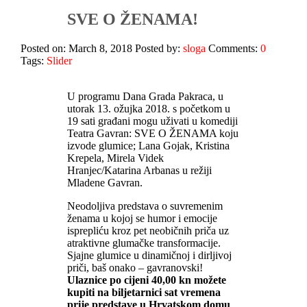
SVE O ŽENAMA!
Posted on: March 8, 2018
Posted by:
sloga
Comments:
0
Tags:
Slider
U programu Dana Grada Pakraca, u
utorak 13. ožujka 2018. s početkom u
19 sati građani mogu uživati u komediji
Teatra Gavran: SVE O ŽENAMA koju
izvode glumice; Lana Gojak, Kristina
Krepela, Mirela Videk
Hranjec/Katarina Arbanas u režiji
Mladene Gavran.
Neodoljiva predstava o suvremenim
ženama u kojoj se humor i emocije
isprepliću kroz pet neobičnih priča uz
atraktivne glumačke transformacije.
Sjajne glumice u dinamičnoj i dirljivoj
priči, baš onako – gavranovski!
Ulaznice po cijeni 40,00 kn možete
kupiti na biljetarnici sat vremena
prije predstave u Hrvatskom domu