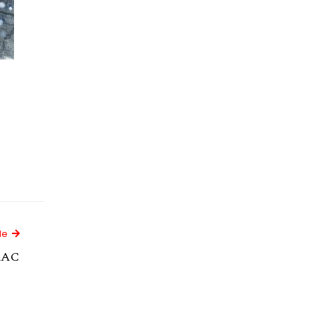
Next Article
le
RAC