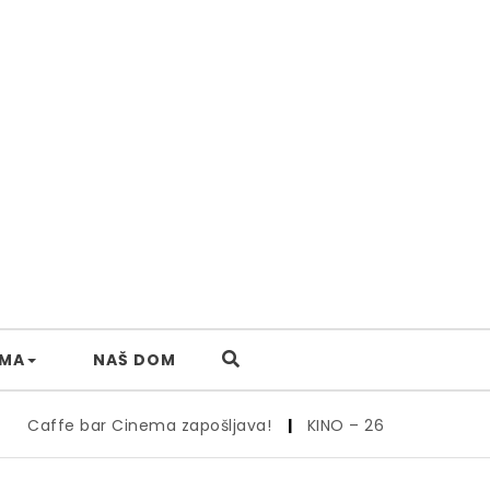
AMA
NAŠ DOM
 bar Cinema zapošljava!
|
KINO – 26.6.
|
Kino – 19., 20. i 