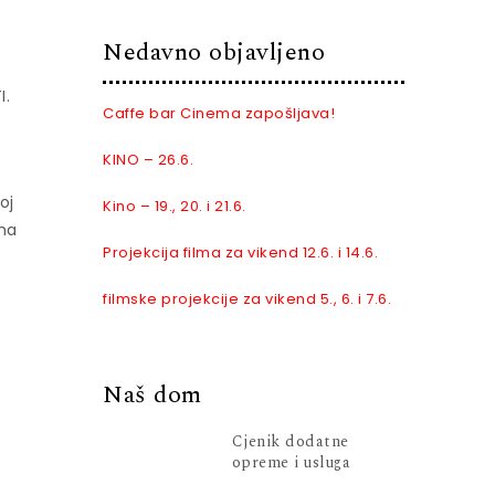
Nedavno objavljeno
I.
Caffe bar Cinema zapošljava!
KINO – 26.6.
oj
Kino – 19., 20. i 21.6.
rha
Projekcija filma za vikend 12.6. i 14.6.
filmske projekcije za vikend 5., 6. i 7.6.
Naš dom
Cjenik dodatne
opreme i usluga