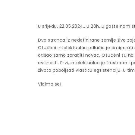
U srijedu, 22.05.2024., u 20h, u goste nam 
Dva stranca iz nedefinirane zemlje žive z
Otuđeni intelektualac odlučio je emigrirati i
otišao samo zaraditi novac. Osuđeni su na 
ovisnosti. Prvi, intelektualac je frustriran i
života poboljšati vlastitu egzistenciju. U t
Vidimo se!