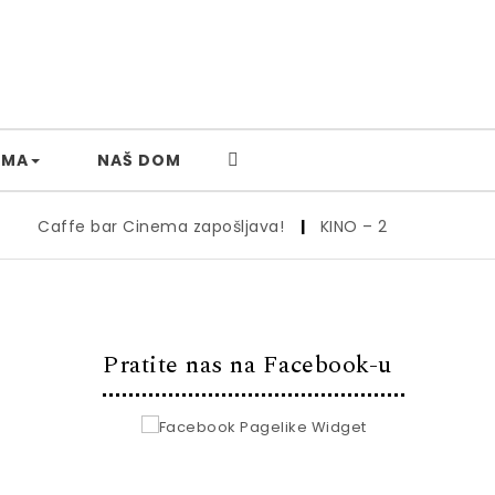
AMA
NAŠ DOM
Caffe bar Cinema zapošljava!
|
KINO – 26.6.
|
Kino – 19
Pratite nas na Facebook-u