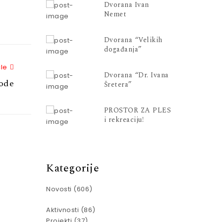
Dvorana Ivan
Nemet
Dvorana “Velikih
događanja”
Next Article
cle
Dvorana “Dr. Ivana
ode
Šretera”
PROSTOR ZA PLES
i rekreaciju!
Kategorije
Novosti
(606)
Aktivnosti
(86)
Projekti
(37)