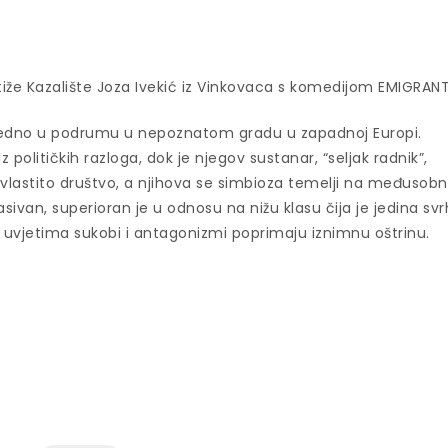
stiže Kazalište Joza Ivekić iz Vinkovaca s komedijom EMIGRANT
ajedno u podrumu u nepoznatom gradu u zapadnoj Europi.
z političkih razloga, dok je njegov sustanar, “seljak radnik”,
vlastito društvo, a njihova se simbioza temelji na međusobn
 pasivan, superioran je u odnosu na nižu klasu čija je jedina sv
im uvjetima sukobi i antagonizmi poprimaju iznimnu oštrinu.