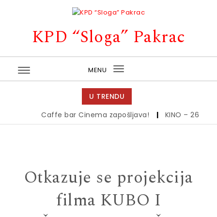
Skip to content
KPD “Sloga” Pakrac
MENU
Toggle
navigation
U TRENDU
Caffe bar Cinema zapošljava!
|
KINO – 26.6.
|
Otkazuje se projekcija
filma KUBO I