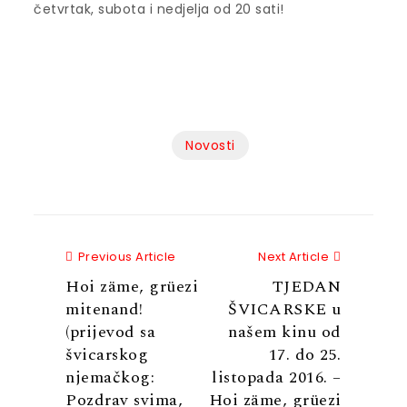
četvrtak, subota i nedjelja od 20 sati!
Novosti
Previous Article
Next Articl
Previous Article
Next Article
Hoi zäme, grüezi
TJEDAN
mitenand!
ŠVICARSKE u
(prijevod sa
našem kinu od
švicarskog
17. do 25.
njemačkog:
listopada 2016. –
Pozdrav svima,
Hoi zäme, grüezi