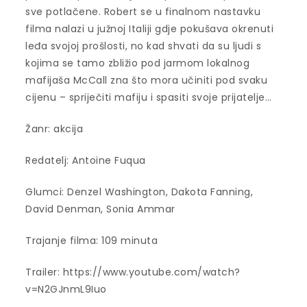
sve potlačene. Robert se u finalnom nastavku
filma nalazi u južnoj Italiji gdje pokušava okrenuti
leđa svojoj prošlosti, no kad shvati da su ljudi s
kojima se tamo zbližio pod jarmom lokalnog
mafijaša McCall zna što mora učiniti pod svaku
cijenu – spriječiti mafiju i spasiti svoje prijatelje…
Žanr: akcija
Redatelj: Antoine Fuqua
Glumci: Denzel Washington, Dakota Fanning,
David Denman, Sonia Ammar
Trajanje filma: 109 minuta
Trailer: https://www.youtube.com/watch?
v=N2GJnmL9Iuo