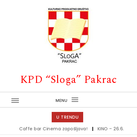
Skip to content
KPD “Sloga” Pakrac
MENU
Toggle
navigation
U TRENDU
Caffe bar Cinema zapošljava!
|
KINO – 26.6.
|
Kino –