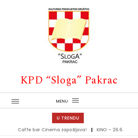
Skip to content
KPD “Sloga” Pakrac
MENU
Toggle
navigation
U TRENDU
Caffe bar Cinema zapošljava!
|
KINO – 26.6.
|
Kino –