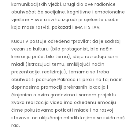
komunikacijskih vježbi. Drugi dio ove radionice
obuhvaćat će socijalne, kognitivne i emocionalne
vještine – sve u svrhu izgradnje cjelovite osobe
koja može razviti, pokazati i IMATI STAV.
KuKuTV poštuje određena “pravila”; da je sadržaj
vezan za kulturu (bilo protagonist, bilo način
kreiranja priče, bilo tema), ideju razrađuju sami
mladi (istražujući temu, smišljajući način
prezentacije, realiziraju), temama se treba
obuhvatiti područje Pakraca i Lipika i na taj način
doprinosimo promociji prekrasnih lokacija i
činjenica o ovim gradovima i samom projektu.
Svaka realizacija videa ima određenu emociju
čime pokušavamo poticati mlade i na razvoj
stavova, na uključenje mladih kojima se sviđa naš
rad.