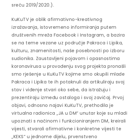
sreću 2019/2020.).
KuKuTV je oblik afirmativno-kreativnog
izražavanja, istovremeno informiranja putem
društvenih mreža Facebook i Instagram, a bazira
se na teme vezane uz područje Pakraca i Lipika,
kulturu, znamenitosti, naše posebnosti po izboru
sudionika. Zaustavljeni pojavom i opasnostima
koronavirusa u provođenju svog projekta pronašli
smo rješenje u KuKuTV kojime smo okupili mlade
Pakraca i Lipika te ih potaknuli da artikuliraju svoj
stav i viđenje stvari oko sebe, da istražuju i
prezentiraju između ostaloga i svoj zavičaj. Prvoj
objavi, odnosno najavi KuKuTV, prethodila je
virtualna radionica „JA u DM“ unutar koje su mladi
upoznati s načinom i funkcioniranjem DM, kreirali
vijesti, stvarali afirmativne i konkretne vijesti te
„KEKS“ u jednome dijelu, prvenstveno