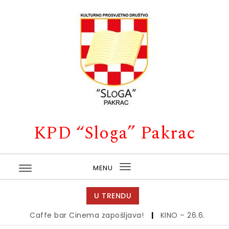
Skip to content
KPD “Sloga” Pakrac
MENU
Toggle
navigation
U TRENDU
Caffe bar Cinema zapošljava!
|
KINO – 26.6.
|
Kino