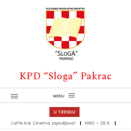
Skip to content
KPD “Sloga” Pakrac
MENU
Toggle
navigation
U TRENDU
Caffe bar Cinema zapošljava!
|
KINO – 26.6.
|
Kino – 1