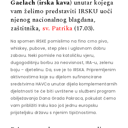
Gaelach (irska kava)
unutar kojega
vam želimo predstaviti IRSKU uoči
njenog nacionalnog blagdana,
zaštitnika,
sv. Patrika
(17.03).
Na spomen IRSKE pomislimo na fino crno pivo,
whiskey, pubove, step ples i uglavnom dobru
zabavu. Neki pomisle na katoličku vjeru,
dugogodišnju borbu za neovisnost, IRA-u, zelenu
boju – djetelinu. Da, sve je to IRSKA. Pripremljenim
aktivnostima koje su dijelom sufinancirane
sredstvima HAVCa unutar dijela komplementarnih
djelatnosti te će biti uvrštene u službeni program
obilježavanja Dana Grada Pakraca, pokušat ćemo
vam približiti Irsku kao još jednu europsku
prijateljsku državu s njenim tipičnostima.