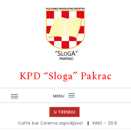
Skip to content
KPD “Sloga” Pakrac
MENU
Toggle
navigation
U TRENDU
Caffe bar Cinema zapošljava!
|
KINO – 26.6.
|
Kino –