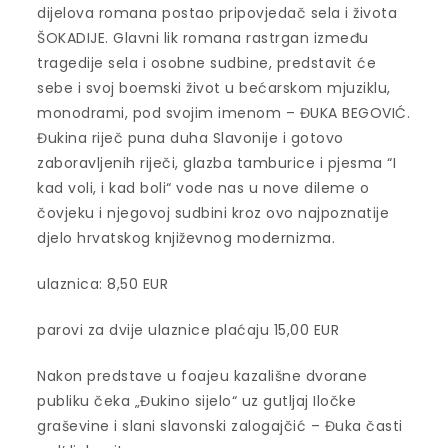
dijelova romana postao pripovjedač sela i života
ŠOKADIJE. Glavni lik romana rastrgan između
tragedije sela i osobne sudbine, predstavit će
sebe i svoj boemski život u bećarskom mjuziklu,
monodrami, pod svojim imenom – ĐUKA BEGOVIĆ.
Đukina riječ puna duha
Slavonije i gotovo
zaboravljenih riječi, glazba tamburice i pjesma “I
kad voli, i kad boli“ vode nas u nove dileme o
čovjeku i njegovoj sudbini kroz ovo najpoznatije
djelo hrvatskog književnog modernizma.
ulaznica: 8,50 EUR
parovi za dvije ulaznice plaćaju 15,00 EUR
Nakon predstave u foajeu kazališne dvorane
publiku čeka „Đukino sijelo“ uz gutljaj Iločke
graševine i slani slavonski zalogajčić – Đuka časti