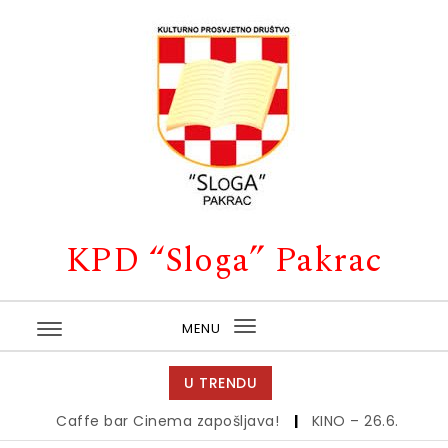
Skip to content
KPD “Sloga” Pakrac
MENU
Toggle
navigation
U TRENDU
Caffe bar Cinema zapošljava!
|
KINO – 26.6.
|
Kino –