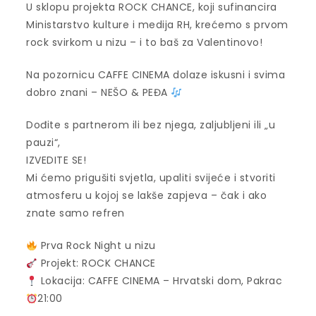
U sklopu projekta ROCK CHANCE, koji sufinancira
Ministarstvo kulture i medija RH, krećemo s prvom
rock svirkom u nizu – i to baš za Valentinovo!
Na pozornicu CAFFE CINEMA dolaze iskusni i svima
dobro znani – NEŠO & PEĐA
Dođite s partnerom ili bez njega, zaljubljeni ili „u
pauzi“,
IZVEDITE SE!
Mi ćemo prigušiti svjetla, upaliti svijeće i stvoriti
atmosferu u kojoj se lakše zapjeva – čak i ako
znate samo refren
Prva Rock Night u nizu
Projekt: ROCK CHANCE
Lokacija: CAFFE CINEMA – Hrvatski dom, Pakrac
21:00