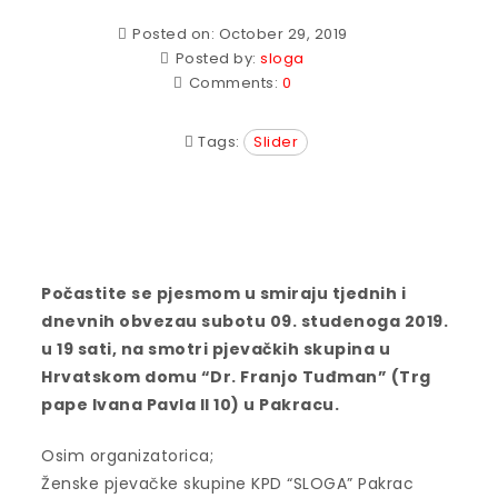
Posted on: October 29, 2019
Posted by:
sloga
Comments:
0
Tags:
Slider
Počastite se pjesmom u smiraju tjednih i
dnevnih obvezau subotu 09. studenoga 2019.
u 19 sati, na smotri pjevačkih skupina u
Hrvatskom domu “Dr. Franjo Tuđman” (Trg
pape Ivana Pavla II 10) u Pakracu.
Osim organizatorica;
Ženske pjevačke skupine KPD “SLOGA” Pakrac