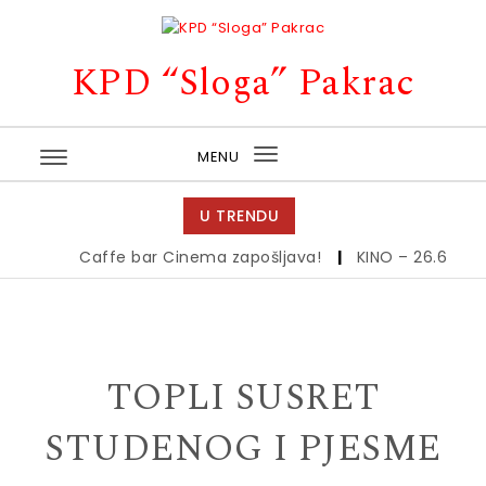
Skip to content
KPD “Sloga” Pakrac
MENU
Toggle
navigation
U TRENDU
Caffe bar Cinema zapošljava!
|
KINO – 26.6.
|
Ki
TOPLI SUSRET
STUDENOG I PJESME