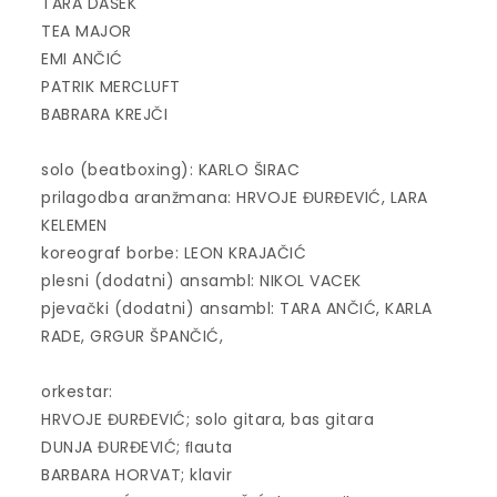
TARA DAŠEK
TEA MAJOR
EMI ANČIĆ
PATRIK MERCLUFT
BABRARA KREJČI
solo (beatboxing): KARLO ŠIRAC
prilagodba aranžmana: HRVOJE ĐURĐEVIĆ, LARA
KELEMEN
koreograf borbe: LEON KRAJAČIĆ
plesni (dodatni) ansambl: NIKOL VACEK
pjevački (dodatni) ansambl: TARA ANČIĆ, KARLA
RADE, GRGUR ŠPANČIĆ,
orkestar:
HRVOJE ĐURĐEVIĆ; solo gitara, bas gitara
DUNJA ĐURĐEVIĆ; ﬂauta
BARBARA HORVAT; klavir