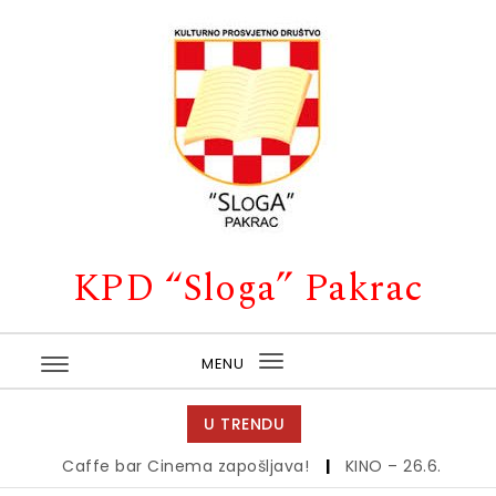
Skip to content
KPD “Sloga” Pakrac
MENU
Toggle
navigation
U TRENDU
Caffe bar Cinema zapošljava!
|
KINO – 26.6.
|
Kino – 