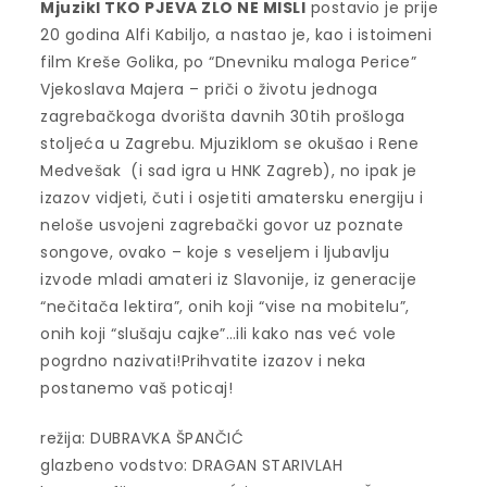
Mjuzikl TKO PJEVA ZLO NE MISLI
postavio je prije
20 godina Alfi Kabiljo, a nastao je, kao i istoimeni
film Kreše Golika, po “Dnevniku maloga Perice”
Vjekoslava Majera – priči o životu jednoga
zagrebačkoga dvorišta davnih 30tih prošloga
stoljeća u Zagrebu. Mjuziklom se okušao i Rene
Medvešak (i sad igra u HNK Zagreb), no ipak je
izazov vidjeti, čuti i osjetiti amatersku energiju i
neloše usvojeni zagrebački govor uz poznate
songove, ovako – koje s veseljem i ljubavlju
izvode mladi amateri iz Slavonije, iz generacije
“nečitača lektira”, onih koji “vise na mobitelu”,
onih koji “slušaju cajke”…ili kako nas već vole
pogrdno nazivati!Prihvatite izazov i neka
postanemo vaš poticaj!
režija: DUBRAVKA ŠPANČIĆ
glazbeno vodstvo: DRAGAN STARIVLAH