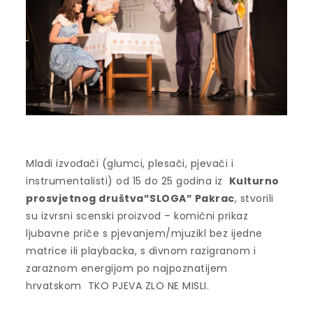
Mladi izvođači (glumci, plesači, pjevači i
instrumentalisti) od 15 do 25 godina iz
Kulturno
prosvjetnog društva”SLOGA” Pakrac
, stvorili
su izvrsni scenski proizvod – komični prikaz
ljubavne priče s pjevanjem/mjuzikl bez ijedne
matrice ili playbacka, s divnom razigranom i
zaraznom energijom po najpoznatijem
hrvatskom TKO PJEVA ZLO NE MISLI.