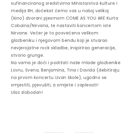
sufinanciranog sredstvima Ministarstva kulture i
medija RH, dočekat ćemo vas u našoj velikoj
(kino) dvorani pjesmom COME AS YOU ARE Kurta
Cobaina/Nirvana, te nastaviti koncertom iste
Nirvane. Večer je to posvećena velikom
glazbeniku i njegovom bendu koji je stvarao
nevjerojatne rock skladbe, inspirirao generacije,
stvorio grunge.
Na vama je doći i podržati naše mlade glazbenike
Lovru, Svena, Benjamina, Tina i Davida (debitiraju
na prvom koncertu izvan škole), ugodno se
smjestiti, pjevušiti, a smijete i zaplesati!
Ulaz slobodan!