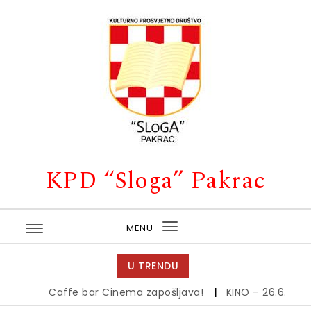
Skip to content
KPD “Sloga” Pakrac
MENU
Toggle
navigation
U TRENDU
Caffe bar Cinema zapošljava!
|
KINO – 26.6.
|
Kin