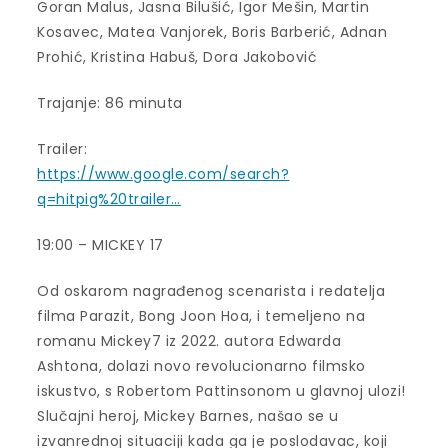
Goran Malus, Jasna Bilušić, Igor Mešin, Martin
Kosavec, Matea Vanjorek, Boris Barberić, Adnan
Prohić, Kristina Habuš, Dora Jakobović
Trajanje: 86 minuta
Trailer:
https://www.google.com/search?
q=hitpig%20trailer…
19:00 – MICKEY 17
Od oskarom nagrađenog scenarista i redatelja
filma Parazit, Bong Joon Hoa, i temeljeno na
romanu Mickey7 iz 2022. autora Edwarda
Ashtona, dolazi novo revolucionarno filmsko
iskustvo, s Robertom Pattinsonom u glavnoj ulozi!
Slučajni heroj, Mickey Barnes, našao se u
izvanrednoj situaciji kada ga je poslodavac, koji