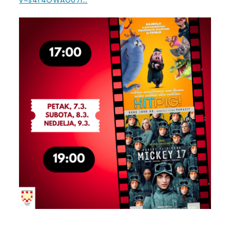
v=s4f4OWAG07I…