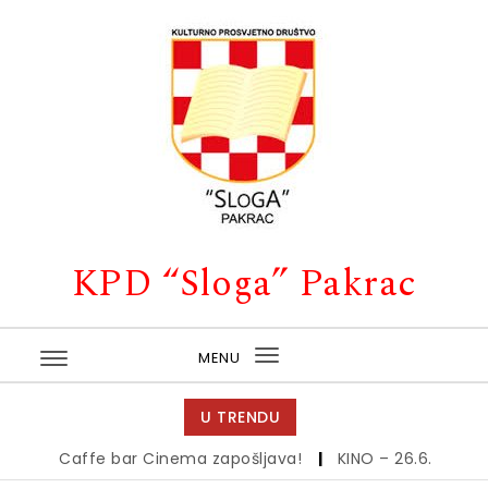
Skip to content
KPD “Sloga” Pakrac
MENU
Toggle
navigation
U TRENDU
Caffe bar Cinema zapošljava!
|
KINO – 26.6.
|
Kino – 1