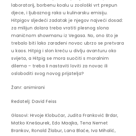
laboratorij, borbenu koalu u zoološki vrt prepun
djece, i ljubaznog raka u kulinarsku emisiju.
Hitpigov sljedeći zadatak je njegov najveći dosad:
za milijun dolara treba vratiti plesnog slona
maničnom showmanu iz
Vegasa. No, ono što je
trebalo biti lako zarađeni novac ubrzo se pretvara
u kaos. Hitpig i slon kreću u divlju avanturu oko
svijeta, a Hitpig se mora suočiti s moralnim
dilema – treba li nastaviti loviti za novac ili
osloboditi svog novog prijatelja?
Žanr: animirani
Redatelj: David Feiss
Glasovi: Hrvoje Klobučar, Judita Franković Brdar,
Matko Knešaurek, Edo Maajka, Tena Nemet
Brankov, Ronald Žlabur, Lana Blaće, Iva Mihalić,