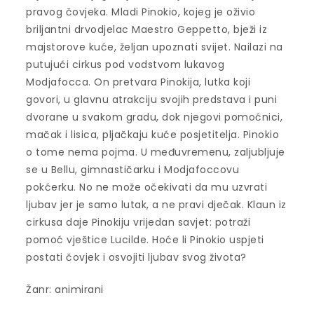
pravog čovjeka. Mladi Pinokio, kojeg je oživio
briljantni drvodjelac Maestro Geppetto, bježi iz
majstorove kuće, željan upoznati svijet. Nailazi na
putujući cirkus pod vodstvom lukavog
Modjafocca. On pretvara Pinokija, lutka koji
govori, u glavnu atrakciju svojih predstava i puni
dvorane u svakom gradu, dok njegovi pomoćnici,
mačak i lisica, pljačkaju kuće posjetitelja. Pinokio
o tome nema pojma. U međuvremenu, zaljubljuje
se u Bellu, gimnastičarku i Modjafoccovu
pokćerku. No ne može očekivati da mu uzvrati
ljubav jer je samo lutak, a ne pravi dječak. Klaun iz
cirkusa daje Pinokiju vrijedan savjet: potraži
pomoć vještice Lucilde. Hoće li Pinokio uspjeti
postati čovjek i osvojiti ljubav svog života?
Žanr: animirani