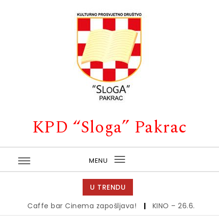
Skip to content
KPD “Sloga” Pakrac
MENU
Toggle
navigation
U TRENDU
Caffe bar Cinema zapošljava!
|
KINO – 26.6.
|
Kino – 