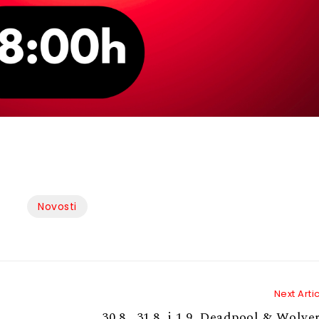
Novosti
Next Arti
30.8., 31.8. i 1.9. Deadpool & Wolve