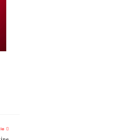
Next Article
cle
rine