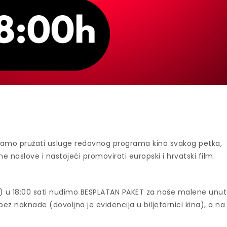
ljamo pružati usluge redovnog programa kina svakog petka,
ne naslove i nastojeći promovirati europski i hrvatski film.
ujna) u 18:00 sati nudimo BESPLATAN PAKET za naše malene unut
z naknade (dovoljna je evidencija u biljetarnici kina), a na