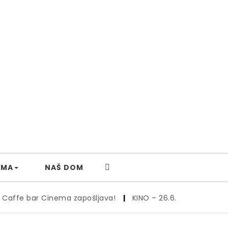
AMA
NAŠ DOM
Cinema zapošljava!
|
KINO – 26.6.
|
Kino – 19., 20. i 21.6.
|