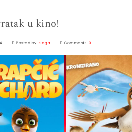
ratak u kino!
24
Posted by:
sloga
Comments:
0