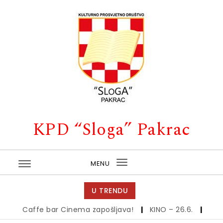
Skip to content
KPD “Sloga” Pakrac
MENU
Toggle
navigation
U TRENDU
Caffe bar Cinema zapošljava!
|
KINO – 26.6.
|
Kino –