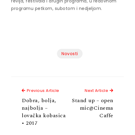
revija, festivala i drugih programa, u redovnom
programu petkom, subotom i nedjeljom.
Novosti
Previous Article
Next Articl
Previous Article
Next Article
Dobra, bolja,
Stand up – open
najbolja –
mic@Cinema
lovačka kobasica
Caffe
• 2017