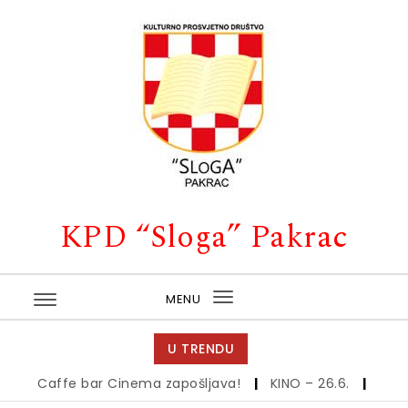
Skip to content
KPD “Sloga” Pakrac
MENU
Toggle
navigation
U TRENDU
Caffe bar Cinema zapošljava!
|
KINO – 26.6.
|
Kino – 1