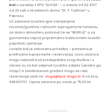
bal
u suradnji s KPD “SLOGA” – u subotu 04.02.2017.
od 20 sati u Hrvatskom domu “Dr. F. Tuđman” u
Pakracu.
Uz zabavne lovačke igre namijenjene
lovcima/gostima i njihovim suprugama te tombolu,
za dobru atmosferu pobrinut će se “BEKRIJE” a za
gurmanska nepca pripremamo tradicionalni lovački
paprikaš i pečenje.
Lovački bal je zatvorena priredba – potrebna je
prethodna kupnja karte i rezervacija. Lovci ulaznice
mogu nabaviti kod predsjednika svog društva i u
obvezi su za bal odjenuti lovačko odijelo (ukoliko ga
imaju) a zainteresirani građani mogu se radi
rezervacije javiti na:
sloga@kpd-sloga.hr
ili na broj
098412707. Cijena ulaznice po osobi je 75,00 kn.