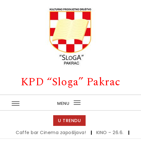
Skip to content
KPD “Sloga” Pakrac
MENU
Toggle
navigation
U TRENDU
Caffe bar Cinema zapošljava!
|
KINO – 26.6.
|
Kino –