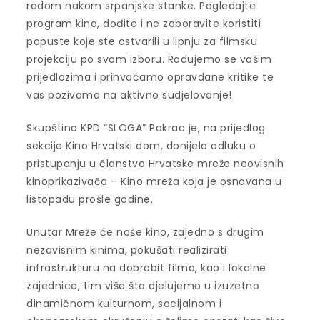
radom nakom srpanjske stanke. Pogledajte
program kina, dođite i ne zaboravite koristiti
popuste koje ste ostvarili u lipnju za filmsku
projekciju po svom izboru. Radujemo se vašim
prijedlozima i prihvaćamo opravdane kritike te
vas pozivamo na aktivno sudjelovanje!
Skupština KPD “SLOGA” Pakrac je, na prijedlog
sekcije Kino Hrvatski dom, donijela odluku o
pristupanju u članstvo Hrvatske mreže neovisnih
kinoprikazivača – Kino mreža koja je osnovana u
listopadu prošle godine.
Unutar Mreže će naše kino, zajedno s drugim
nezavisnim kinima, pokušati realizirati
infrastrukturu na dobrobit filma, kao i lokalne
zajednice, tim više što djelujemo u izuzetno
dinamičnom kulturnom, socijalnom i