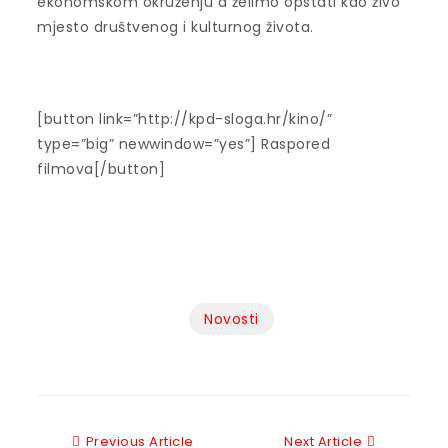
ekonomskom okruženju a želimo opstati kao živo
mjesto društvenog i kulturnog života.
[button link=”http://kpd-sloga.hr/kino/”
type=”big” newwindow=”yes”] Raspored
filmova[/button]
Novosti
Previous Article
Next Articl
Previous Article
Next Article