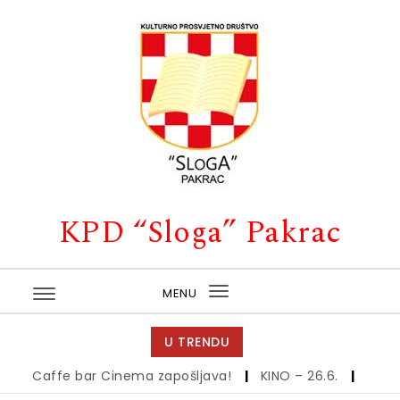
Skip to content
KPD “Sloga” Pakrac
MENU
Toggle
navigation
U TRENDU
Caffe bar Cinema zapošljava!
|
KINO – 26.6.
|
Kino – 1