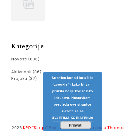
Kategorije
Novosti
(606)
Aktivnosti
(86)
Stranica koristi kolačiće
Projekti
(37)
(„cookie“) kako bi vam
pružila bolje korisničko
iskustvo. Nastavkom
pregleda ove stranice
slažete se sa
UVJETIMA KORIŠTENJA
Prihvati
2026
KPD “Sloga” Pakrac
| Theme by
Spiracle Themes