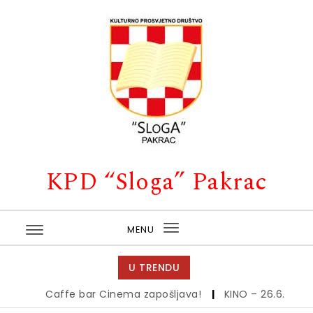
Skip to content
KPD “Sloga” Pakrac
MENU
Toggle
navigation
U TRENDU
Caffe bar Cinema zapošljava!
|
KINO – 26.6.
|
Kino 