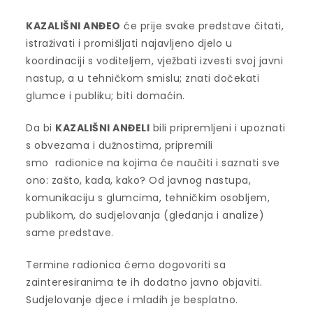
KAZALIŠNI ANĐEO
će prije svake predstave čitati,
istraživati i promišljati najavljeno djelo u
koordinaciji s voditeljem, vježbati izvesti svoj javni
nastup, a u tehničkom smislu; znati dočekati
glumce i publiku; biti domaćin.
Da bi
KAZALIŠNI ANĐELI
bili pripremljeni i upoznati
s obvezama i dužnostima, pripremili
smo radionice na kojima će naučiti i saznati sve
ono: zašto, kada, kako? Od javnog nastupa,
komunikaciju s glumcima, tehničkim osobljem,
publikom, do sudjelovanja (gledanja i analize)
same predstave.
Termine radionica ćemo dogovoriti sa
zainteresiranima te ih dodatno javno objaviti.
Sudjelovanje djece i mladih je besplatno.