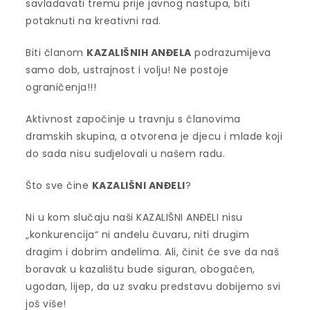
savladavati tremu prije javnog nastupa, biti
potaknuti na kreativni rad.
Biti članom
KAZALIŠNIH ANĐELA
podrazumijeva
samo dob, ustrajnost i volju! Ne postoje
ograničenja!!!
Aktivnost započinje u travnju s članovima
dramskih skupina, a otvorena je djecu i mlade koji
do sada nisu sudjelovali u našem radu.
Što sve čine
KAZALIŠNI ANĐELI
?
Ni u kom slučaju naši KAZALIŠNI ANĐELI nisu
„konkurencija“ ni anđelu čuvaru, niti drugim
dragim i dobrim anđelima. Ali, činit će sve da naš
boravak u kazalištu bude siguran, obogaćen,
ugodan, lijep, da uz svaku predstavu dobijemo svi
još više!