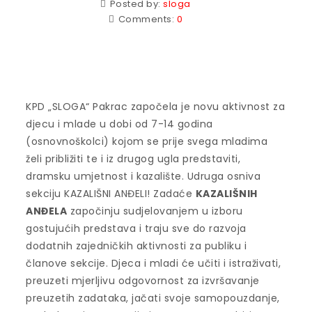
Posted by:
sloga
Comments:
0
KPD „SLOGA“ Pakrac započela je novu aktivnost za
djecu i mlade u dobi od 7-14 godina
(osnovnoškolci) kojom se prije svega mladima
želi približiti te i iz drugog ugla predstaviti,
dramsku umjetnost i kazalište. Udruga osniva
sekciju KAZALIŠNI ANĐELI! Zadaće
KAZALIŠNIH
ANĐELA
započinju sudjelovanjem u izboru
gostujućih predstava i traju sve do razvoja
dodatnih zajedničkih aktivnosti za publiku i
članove sekcije. Djeca i mladi će učiti i istraživati,
preuzeti mjerljivu odgovornost za izvršavanje
preuzetih zadataka, jačati svoje samopouzdanje,