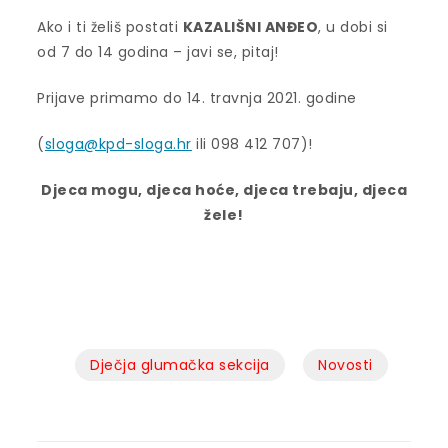
Ako i ti želiš postati
KAZALIŠNI ANĐEO
, u dobi si
od 7 do 14 godina – javi se, pitaj!
Prijave primamo do 14. travnja 2021. godine
(
sloga@kpd-sloga.hr
ili 098 412 707)!
Djeca mogu, djeca hoće, djeca trebaju, djeca
žele!
Dječja glumačka sekcija
Novosti