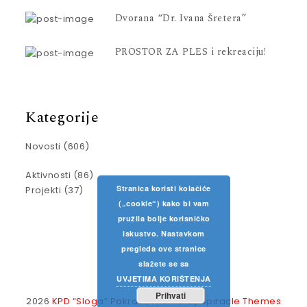
Dvorana “Dr. Ivana Šretera”
PROSTOR ZA PLES i rekreaciju!
Kategorije
Novosti
(606)
Aktivnosti
(86)
Stranica koristi kolačiće
Projekti
(37)
(„cookie“) kako bi vam
pružila bolje korisničko
iskustvo. Nastavkom
pregleda ove stranice
slažete se sa
UVJETIMA KORIŠTENJA
Prihvati
2026
KPD “Sloga” Pakrac
| Theme by
Spiracle Themes