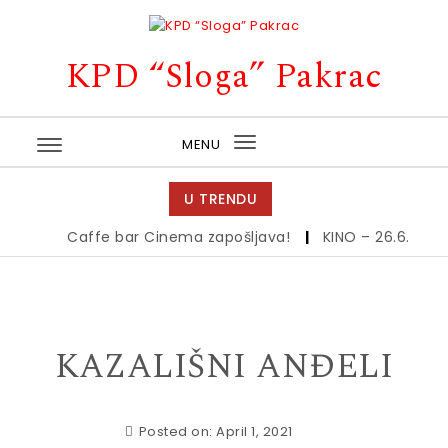
Skip to content
KPD “Sloga” Pakrac
MENU
Toggle
navigation
U TRENDU
Caffe bar Cinema zapošljava!
|
KINO – 26.6.
|
Kin
KAZALIŠNI ANĐELI
Posted on: April 1, 2021