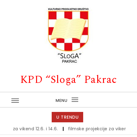
Skip to content
KPD “Sloga” Pakrac
MENU
Toggle
navigation
U TRENDU
 za vikend 12.6. i 14.6.
|
filmske projekcije za vikend 5., 6. i 7