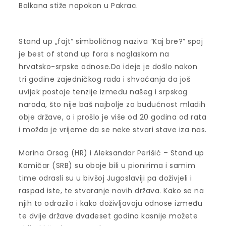
Balkana stiže napokon u Pakrac.
Stand up „fajt“ simboličnog naziva “Kaj bre?” spoj
je best of stand up fora s naglaskom na
hrvatsko-srpske odnose.Do ideje je došlo nakon
tri godine zajedničkog rada i shvaćanja da još
uvijek postoje tenzije između našeg i srpskog
naroda, što nije baš najbolje za budućnost mladih
obje države, a i prošlo je više od 20 godina od rata
i možda je vrijeme da se neke stvari stave iza nas.
Marina Orsag (HR) i Aleksandar Perišić – Stand up
Komičar (SRB) su oboje bili u pionirima i samim
time odrasli su u bivšoj Jugoslaviji pa doživjeli i
raspad iste, te stvaranje novih država. Kako se na
njih to odrazilo i kako doživljavaju odnose između
te dvije države dvadeset godina kasnije možete