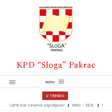
Skip to content
KPD “Sloga” Pakrac
MENU
Toggle
navigation
U TRENDU
Caffe bar Cinema zapošljava!
|
KINO – 26.6.
|
Kino – 19