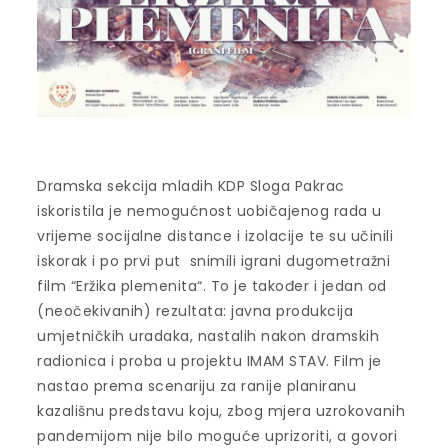
Dramska sekcija mladih KDP Sloga Pakrac
iskoristila je nemogućnost uobičajenog rada u
vrijeme socijalne distance i izolacije te su učinili
iskorak i po prvi put snimili igrani dugometražni
film “Eržika plemenita“. To je također i jedan od
(neočekivanih) rezultata: javna produkcija
umjetničkih uradaka, nastalih nakon dramskih
radionica i proba u projektu IMAM STAV. Film je
nastao prema scenariju za ranije planiranu
kazališnu predstavu koju, zbog mjera uzrokovanih
pandemijom nije bilo moguće uprizoriti, a govori