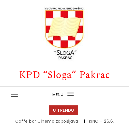
Skip to content
KPD “Sloga” Pakrac
MENU
Toggle
navigation
U TRENDU
Caffe bar Cinema zapošljava!
|
KINO – 26.6.
|
Kino – 