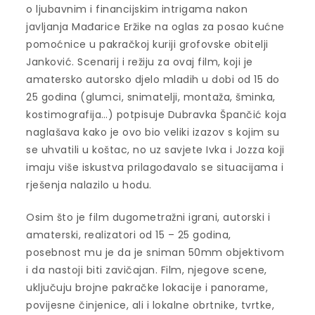
o ljubavnim i financijskim intrigama nakon
javljanja Mađarice Eržike na oglas za posao kućne
pomoćnice u pakračkoj kuriji grofovske obitelji
Janković. Scenarij i režiju za ovaj film, koji je
amatersko autorsko djelo mladih u dobi od 15 do
25 godina (glumci, snimatelji, montaža, šminka,
kostimografija…) potpisuje Dubravka Špančić koja
naglašava kako je ovo bio veliki izazov s kojim su
se uhvatili u koštac, no uz savjete Ivka i Jozza koji
imaju više iskustva prilagođavalo se situacijama i
rješenja nalazilo u hodu.
Osim što je film dugometražni igrani, autorski i
amaterski, realizatori od 15 – 25 godina,
posebnost mu je da je sniman 50mm objektivom
i da nastoji biti zavičajan. Film, njegove scene,
uključuju brojne pakračke lokacije i panorame,
povijesne činjenice, ali i lokalne obrtnike, tvrtke,