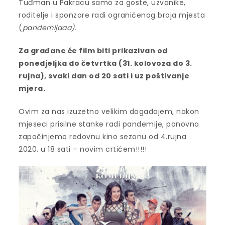
Tuđman u Pakracu samo za goste, uzvanike,
roditelje i sponzore radi ograničenog broja mjesta
(
pandemijaaa).
Za građane će film biti prikazivan od
ponedjeljka do četvrtka (31. kolovoza do 3.
rujna), svaki dan od 20 sati i uz poštivanje
mjera.
Ovim za nas izuzetno velikim događajem, nakon
mjeseci prisilne stanke radi pandemije, ponovno
započinjemo redovnu kino sezonu od 4.rujna
2020. u 18 sati – novim crtićem!!!!!