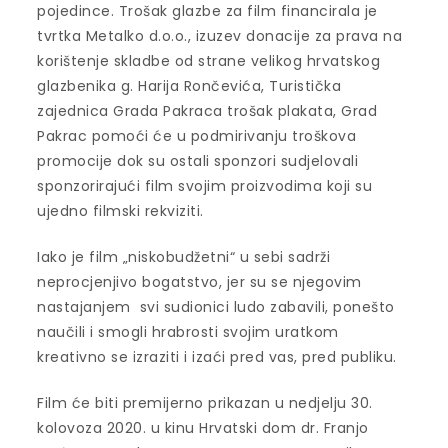
pojedince. Trošak glazbe za film financirala je
tvrtka Metalko d.o.o., izuzev donacije za prava na
korištenje skladbe od strane velikog hrvatskog
glazbenika g. Harija Rončevića, Turistička
zajednica Grada Pakraca trošak plakata, Grad
Pakrac pomoći će u podmirivanju troškova
promocije dok su ostali sponzori sudjelovali
sponzorirajući film svojim proizvodima koji su
ujedno filmski rekviziti.
Iako je film „niskobudžetni“ u sebi sadrži
neprocjenjivo bogatstvo, jer su se njegovim
nastajanjem svi sudionici ludo zabavili, ponešto
naučili i smogli hrabrosti svojim uratkom
kreativno se izraziti i izaći pred vas, pred publiku.
Film će biti premijerno prikazan u nedjelju 30.
kolovoza 2020. u kinu Hrvatski dom dr. Franjo