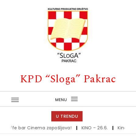
Skip to content
KPD “Sloga” Pakrac
MENU
Toggle
navigation
U TRENDU
affe bar Cinema zapošljava!
|
KINO – 26.6.
|
Kino – 19., 2