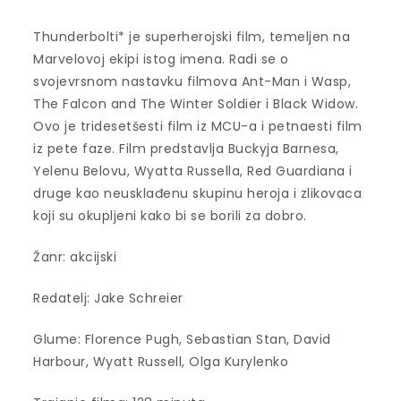
Thunderbolti* je superherojski film, temeljen na
Marvelovoj ekipi istog imena. Radi se o
svojevrsnom nastavku filmova Ant-Man i Wasp,
The Falcon and The Winter Soldier i Black Widow.
Ovo je tridesetšesti film iz MCU-a i petnaesti film
iz pete faze. Film predstavlja Buckyja Barnesa,
Yelenu Belovu, Wyatta Russella, Red Guardiana i
druge kao neusklađenu skupinu heroja i zlikovaca
koji su okupljeni kako bi se borili za dobro.
Žanr: akcijski
Redatelj: Jake Schreier
Glume: Florence Pugh, Sebastian Stan, David
Harbour, Wyatt Russell, Olga Kurylenko