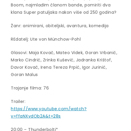
Boom, najmlađim članom bande, pomiriti dva
klana Super patuljaka nakon više od 250 godina?
Žanr: animirani, obiteljski, avantura, komedija
REdatelj: Ute von Münchow-Pohl
Glasovi: Maja Kovač, Mateo Videk, Goran Vrbanić,
Marko Cindrić, Zrinka Kušević, Jadranka Krištof,
Davor Kovač, Irena Tereza Prpić, Igor Jurinić,
Goran Malus
Trajanje filma: 76
Trailer:
https://www.youtube.com/watch?
v=ffaNXvdOb2A&t=28s
20:00 – Thunderbolti*