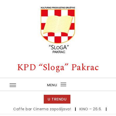
Skip to content
KPD “Sloga” Pakrac
MENU
Toggle
navigation
U TRENDU
Caffe bar Cinema zapošljava!
|
KINO – 26.6.
|
Kino – 