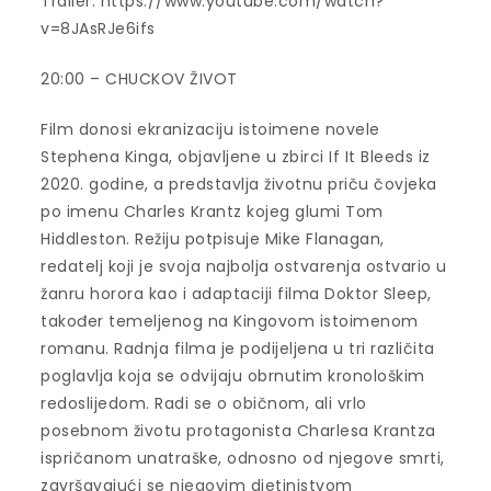
Trailer: https://www.youtube.com/watch?
v=8JAsRJe6ifs
20:00 – CHUCKOV ŽIVOT
Film donosi ekranizaciju istoimene novele
Stephena Kinga, objavljene u zbirci If It Bleeds iz
2020. godine, a predstavlja životnu priču čovjeka
po imenu Charles Krantz kojeg glumi Tom
Hiddleston. Režiju potpisuje Mike Flanagan,
redatelj koji je svoja najbolja ostvarenja ostvario u
žanru horora kao i adaptaciji filma Doktor Sleep,
također temeljenog na Kingovom istoimenom
romanu. Radnja filma je podijeljena u tri različita
poglavlja koja se odvijaju obrnutim kronološkim
redoslijedom. Radi se o običnom, ali vrlo
posebnom životu protagonista Charlesa Krantza
ispričanom unatraške, odnosno od njegove smrti,
završavajući se njegovim djetinjstvom