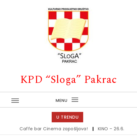
Skip to content
KPD “Sloga” Pakrac
MENU
Toggle
navigation
U TRENDU
Caffe bar Cinema zapošljava!
|
KINO – 26.6.
|
Kino 