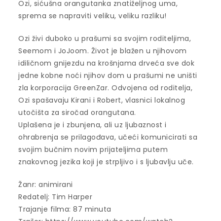
Ozi, sićušna orangutanka znatiželjnog uma,
sprema se napraviti veliku, veliku razliku!
Ozi živi duboko u prašumi sa svojim roditeljima,
Seemom i JoJoom. Život je blažen u njihovom
idiličnom gnijezdu na krošnjama drveća sve dok
jedne kobne noći njihov dom u prašumi ne uništi
zla korporacija GreenZar. Odvojena od roditelja,
Ozi spašavaju Kirani i Robert, vlasnici lokalnog
utočišta za siročad orangutana.
Uplašena je i zbunjena, ali uz ljubaznost i
ohrabrenja se prilagođava, učeći komunicirati sa
svojim bučnim novim prijateljima putem
znakovnog jezika koji je strpljivo i s ljubavlju uče.
Žanr: animirani
Redatelj: Tim Harper
Trajanje filma: 87 minuta