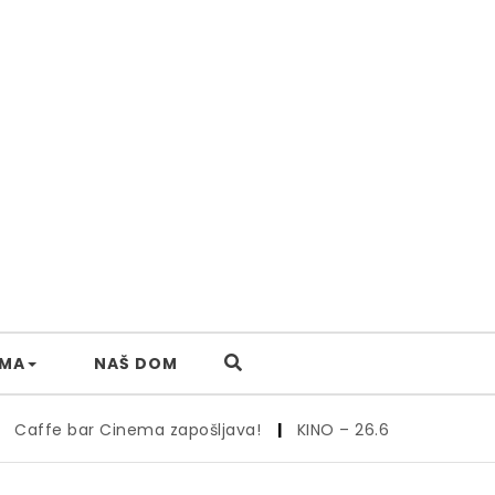
AMA
NAŠ DOM
affe bar Cinema zapošljava!
|
KINO – 26.6.
|
Kino – 19., 2