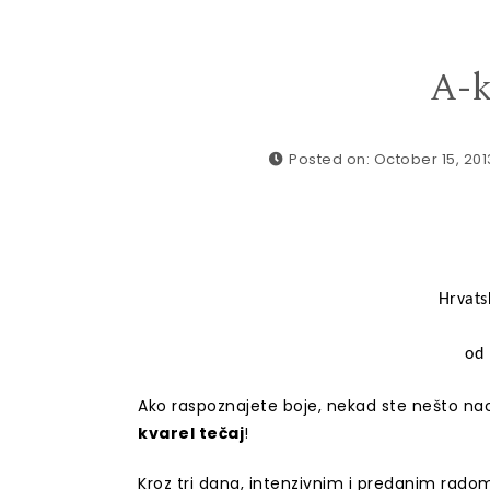
A-k
Posted on: October 15, 201
Hrvats
od 
Ako raspoznajete boje, nekad ste nešto nacrt
kvarel tečaj
!
Kroz tri dana, intenzivnim i predanim radom