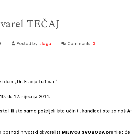
varel TEČAJ
3
Posted by:
sloga
Comments:
0
ki dom „Dr. Franjo Tuđman“
10. do 12. siječnja 2014.
ali ili ste samo poželjeli isto učiniti, kandidat ste za naš
A-
 poznati hrvatski akvarelist
MILIVOJ SVOBODA
prenijet će