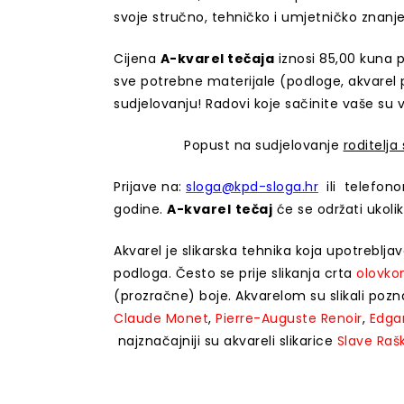
svoje stručno, tehničko i umjetničko znanj
Cijena
A-kvarel tečaja
iznosi 85,00 kuna p
sve potrebne materijale (podloge, akvarel p
sudjelovanju! Radovi koje sačinite vaše su v
Popust na sudjelovanje
roditelja
Prijave na:
sloga@kpd-sloga.hr
ili telefo
godine.
A-kvarel
tečaj
će se održati ukoli
Akvarel je slikarska tehnika koja upotreblja
podloga. Često se prije slikanja crta
olovk
(prozračne) boje. Akvarelom su slikali pozn
Claude Monet
,
Pierre-Auguste Renoir
,
Edga
najznačajniji su akvareli slikarice
Slave Raš