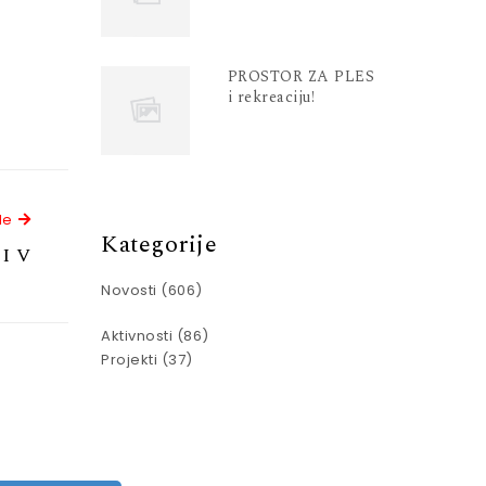
PROSTOR ZA PLES
i rekreaciju!
Next Article
le
Kategorije
 I V
Novosti
(606)
Aktivnosti
(86)
Projekti
(37)