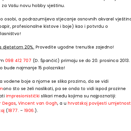
e za Vašu novu hobby vještinu.
o osobi, a podrazumijeva stjecanje osnovnih akvarel vještin
apir, profesionalne kistove i boje) kao i potvrdu o
lasništvo!
 s djetetom 20%.
Provedite ugodne trenutke zajedno!
nom
098 412 707
(D. Špančić) primaju se do 20. prosinca 2013.
ko bude najmanje 15 polaznika!
va vodene boje a njome se slika prozirno, da se vidi
om
ono što se želi naslikati, pa se onda to vidi ispod prozirne
ati
impresionistički
slikari među kojima su najpoznatiji:
r Degas
,
Vincent van Gogh
, a u
hrvatskoj
povijesti umjetnost
kaj
(
1877.
–
1906.
).