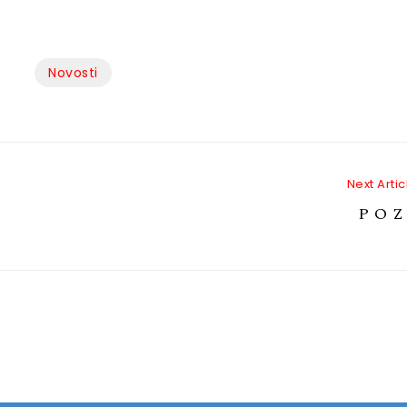
Novosti
Next Artic
P O Z