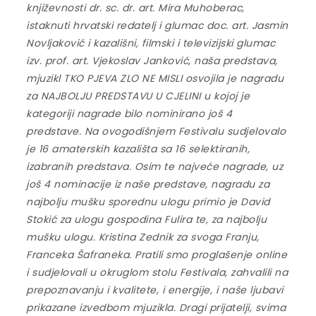
književnosti dr. sc. dr. art. Mira Muhoberac,
istaknuti hrvatski redatelj i glumac doc. art. Jasmin
Novljaković i kazališni, filmski i televizijski glumac
izv. prof. art. Vjekoslav Janković, naša predstava,
mjuzikl TKO PJEVA ZLO NE MISLI osvojila je nagradu
za NAJBOLJU PREDSTAVU U CJELINI u kojoj je
kategoriji nagrade bilo nominirano još 4
predstave. Na ovogodišnjem Festivalu sudjelovalo
je 16 amaterskih kazališta sa 16 selektiranih,
izabranih predstava. Osim te najveće nagrade, uz
još 4 nominacije iz naše predstave, nagradu za
najbolju mušku sporednu ulogu primio je David
Stokić za ulogu gospodina Fulira te, za najbolju
mušku ulogu. Kristina Zednik za svoga Franju,
Franceka Šafraneka. Pratili smo proglašenje online
i sudjelovali u okruglom stolu Festivala, zahvalili na
prepoznavanju i kvalitete, i energije, i naše ljubavi
prikazane izvedbom mjuzikla. Dragi prijatelji, svima