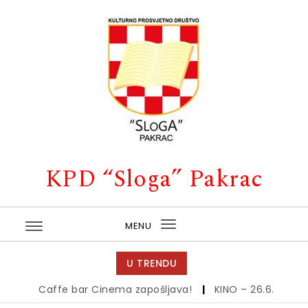
Skip to content
KPD “Sloga” Pakrac
MENU
Toggle
navigation
U TRENDU
Caffe bar Cinema zapošljava!
|
KINO – 26.6.
|
Kino –