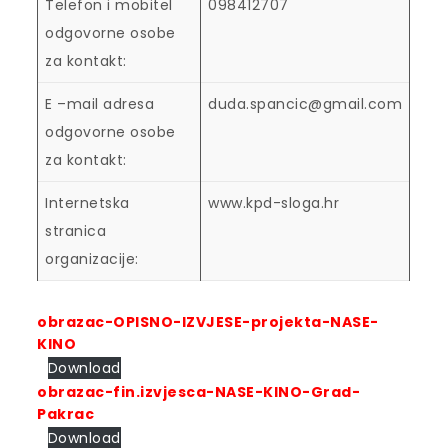
Telefon i mobitel
098412707
odgovorne osobe
za kontakt:
E –mail adresa
duda.spancic@gmail.com
odgovorne osobe
za kontakt:
Internetska
www.kpd-sloga.hr
stranica
organizacije:
obrazac-OPISNO-IZVJESE-projekta-NASE-
KINO
Download
obrazac-fin.izvjesca-NASE-KINO-Grad-
Pakrac
Download