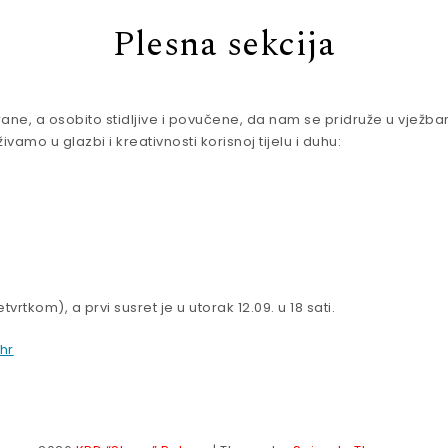
Plesna sekcija
ne, a osobito stidljive i povučene, da nam se pridruže u vježba
amo u glazbi i kreativnosti korisnoj tijelu i duhu:
vrtkom), a prvi susret je u utorak 12.09. u 18 sati.
hr