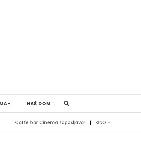
AMA
NAŠ DOM
Caffe bar Cinema zapošljava!
|
KINO – 26.6.
|
Kino 