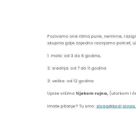
Pozivamo one ritma pune, nemirne, razigra
skupina gdje zajedno razvijamo pokret, uživ
1. mala: od 3 do 6 godina,
2. srednja: od 7 do 11 godina
3. velika: od 12 godina
Upise vršimo
tijekom rujna,
(utorkom i čet
Imate pitanje? Tu smo:
sloga@kpd-sloga.