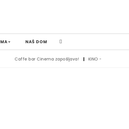
AMA
NAŠ DOM
Caffe bar Cinema zapošljava!
|
KINO – 26.6.
|
Kino 