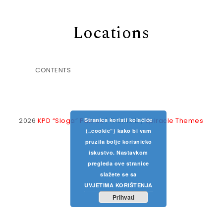
Locations
CONTENTS
2026
KPD “Sloga” Pakrac
| Theme by
Spiracle Themes
Stranica koristi kolačiće
(„cookie“) kako bi vam
pružila bolje korisničko
iskustvo. Nastavkom
pregleda ove stranice
slažete se sa
UVJETIMA KORIŠTENJA
Prihvati