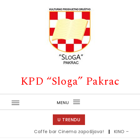
Skip to content
KPD “Sloga” Pakrac
MENU
Toggle
navigation
U TRENDU
Caffe bar Cinema zapošljava!
|
KINO – 26.6